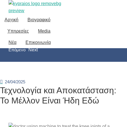
Αρχική
Βιογραφικό
Υπηρεσίες
Home
Uncategorized
Media
Τεχνολογία και Αποκατάσταση: Το Μέλλον Είναι Ήδη Εδώ
Νέα
Επικοινωνία
Prev
Προηγούμενο
Επόμενο
Next
24/04/2025
Τεχνολογία και Αποκατάσταση:
Το Μέλλον Είναι Ήδη Εδώ